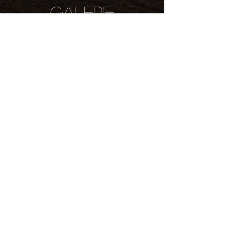
galerie
Découvrir
Nuits
romantiques
Tomber amoureux